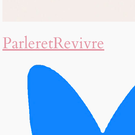
Parler
et
Revivre