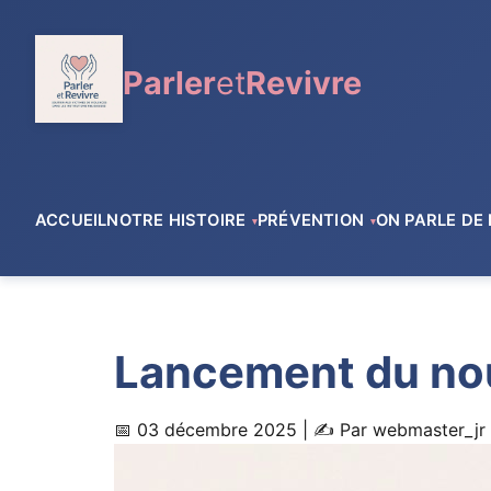
au
contenu
principal
Parler
et
Revivre
ACCUEIL
NOTRE HISTOIRE
PRÉVENTION
ON PARLE DE
Lancement du no
📅 03 décembre 2025
| ✍️ Par webmaster_jr