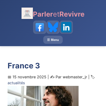
au
contenu
Parler
et
Revivre
principal
☰ Menu
France 3
📅 15 novembre 2025
| ✍️ Par webmaster_jr
| 🏷️
actualités